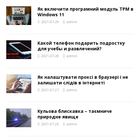
Як включити програмний модуль TPM в
Windows 11
2021-07-29
admin
Какой телефон подарить подростку
для учебы и развлечений?
2021-07-28
admin
Як налаштувати проксі в браузері і не
залишати слідів в інтернеті
2021-07-27
admin
Кульова блискавка – таємниче
природне явище
2021-07-26
admin