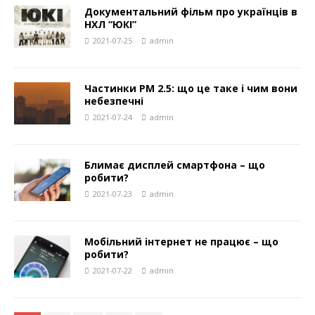
Документальний фільм про українців в
НХЛ “ЮКІ”
2021-07-25
admin
Частинки PM 2.5: що це таке і чим вони
небезпечні
2021-07-24
admin
Блимає дисплей смартфона – що
робити?
2021-07-23
admin
Мобільний інтернет не працює – що
робити?
2021-07-22
admin