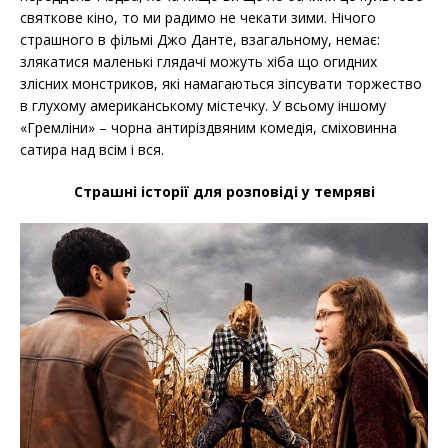
святкове кіно, то ми радимо не чекати зими. Нічого
страшного в фільмі Джо Данте, взагальному, немає:
злякатися маленькі глядачі можуть хіба що огидних
злісних монстриков, які намагаються зіпсувати торжество
в глухому американському містечку. У всьому іншому
«Гремліни» – чорна антиріздвяним комедія, сміховинна
сатира над всім і вся.
Страшні історії для розповіді у темряві