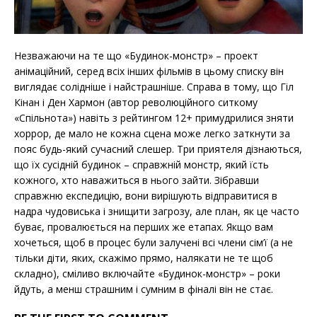
Незважаючи на те що «Будинок-монстр» – проект
анімаційний, серед всіх інших фільмів в цьому списку він
виглядає солідніше і найстрашніше. Справа в тому, що Гіл
Кінан і Ден Хармон (автор революційного ситкому
«Спільнота») навіть з рейтингом 12+ примудрилися зняти
хоррор, де мало не кожна сцена може легко заткнути за
пояс будь-який сучасний слешер. Три приятеля дізнаються,
що їх сусідній будинок – справжній монстр, який їсть
кожного, хто наважиться в нього зайти. Зібравши
справжню експедицію, вони вирішують відправитися в
надра чудовиська і знищити загрозу, але план, як це часто
буває, провалюється на перших же етапах. Якщо вам
хочеться, щоб в процес були залучені всі члени сім’ї (а не
тільки діти, яких, скажімо прямо, налякати не те щоб
складно), сміливо включайте «Будинок-монстр» – роки
йдуть, а менш страшним і сумним в фіналі він не стає.