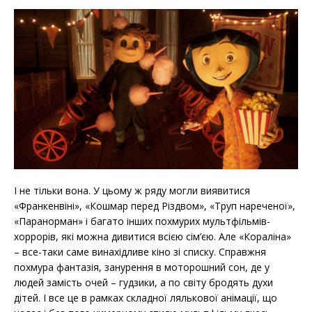
І не тільки вона. У цьому ж ряду могли виявитися
«Франкенвіні», «Кошмар перед Різдвом», «Труп нареченої»,
«Паранорман» і багато інших похмурих мультфільмів-
хоррорів, які можна дивитися всією сім’єю. Але «Кораліна»
– все-таки саме винахідливе кіно зі списку. Справжня
похмура фантазія, занурення в моторошний сон, де у
людей замість очей – гудзики, а по світу бродять духи
дітей. І все це в рамках складної лялькової анімації, що