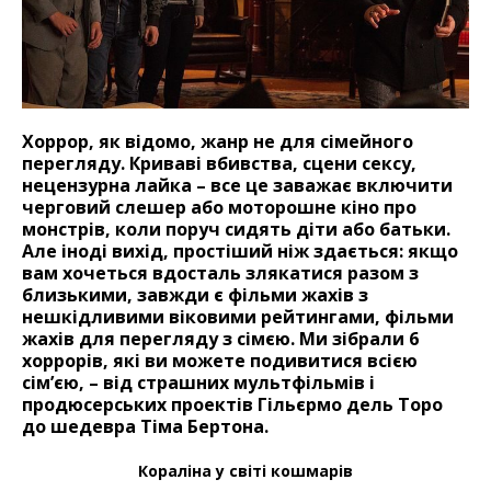
Хоррор, як відомо, жанр не для сімейного
перегляду. Криваві вбивства, сцени сексу,
нецензурна лайка – все це заважає включити
черговий слешер або моторошне кіно про
монстрів, коли поруч сидять діти або батьки.
Але іноді вихід, простіший ніж здається: якщо
вам хочеться вдосталь злякатися разом з
близькими, завжди є фільми жахів з
нешкідливими віковими рейтингами, фільми
жахів для перегляду з сімєю. Ми зібрали 6
хоррорів, які ви можете подивитися всією
сім’єю, – від страшних мультфільмів і
продюсерських проектів Гільєрмо дель Торо
до шедевра Тіма Бертона.
Кораліна у світі кошмарів