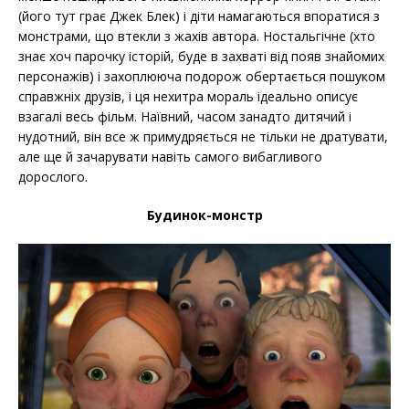
(його тут грає Джек Блек) і діти намагаються впоратися з
монстрами, що втекли з жахів автора. Ностальгічне (хто
знає хоч парочку історій, буде в захваті від появ знайомих
персонажів) і захоплююча подорож обертається пошуком
справжніх друзів, і ця нехитра мораль ідеально описує
взагалі весь фільм. Наївний, часом занадто дитячий і
нудотний, він все ж примудряється не тільки не дратувати,
але ще й зачарувати навіть самого вибагливого
дорослого.
Будинок-монстр