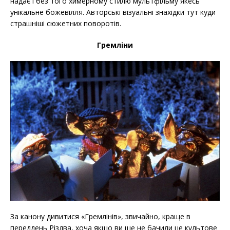
надає і без того химерному стилю мультфільму якесь
унікальне божевілля. Авторські візуальні знахідки тут куди
страшніші сюжетних поворотів.
Гремліни
За канону дивитися «Гремлінів», звичайно, краще в
переддень Різдва, хоча якщо ви ще не бачили це культове