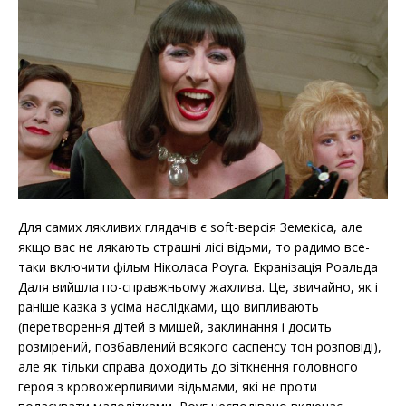
Для самих лякливих глядачів є soft-версія Земекіса, але
якщо вас не лякають страшні лісі відьми, то радимо все-
таки включити фільм Ніколаса Роуга. Екранізація Роальда
Даля вийшла по-справжньому жахлива. Це, звичайно, як і
раніше казка з усіма наслідками, що випливають
(перетворення дітей в мишей, заклинання і досить
розмірений, позбавлений всякого саспенсу тон розповіді),
але як тільки справа доходить до зіткнення головного
героя з кровожерливими відьмами, які не проти