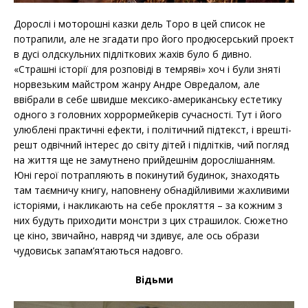
Дорослі і моторошні казки дель Торо в цей список не
потрапили, але не згадати про його продюсерський проект
в дусі олдскульних підліткових жахів було б дивно.
«Страшні історії для розповіді в темряві» хоч і були зняті
норвезьким майстром жанру Андре Овредалом, але
ввібрали в себе швидше мексико-американську естетику
одного з головних хоррормейкерів сучасності. Тут і його
улюблені практичні ефекти, і політичний підтекст, і врешті-
решт одвічний інтерес до світу дітей і підлітків, чий погляд
на життя ще не замутнено прийдешнім дорослішанням.
Юні герої потрапляють в покинутий будинок, знаходять
там таємничу книгу, наповнену обнадійливими жахливими
історіями, і накликають на себе прокляття – за кожним з
них будуть приходити монстри з цих страшилок. Сюжетно
це кіно, звичайно, навряд чи здивує, але ось образи
чудовиськ запам’ятаються надовго.
Відьми