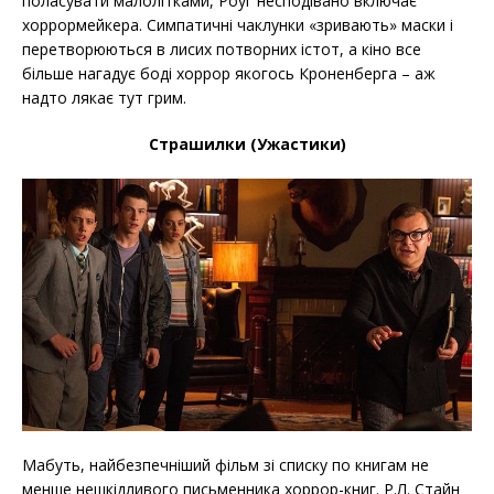
поласувати малолітками, Роуг несподівано включає
хоррормейкера. Симпатичні чаклунки «зривають» маски і
перетворюються в лисих потворних істот, а кіно все
більше нагадує боді хоррор якогось Кроненберга – аж
надто лякає тут грим.
Страшилки (Ужастики)
Мабуть, найбезпечніший фільм зі списку по книгам не
менше нешкідливого письменника хоррор-книг. Р.Л. Стайн