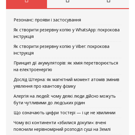
Резонанс: прояви і застосування
Як створити резервну копію у WhatsApp: покрокова
інструкція
Як створити резервну копію у Viber: покрокова
інструкція
Принцип дії акумуляторів: як хімія перетворюється
на електроенергію
Дослід Штерна: як магнітний момент атомів змінив
уявлення про квантову фізику
Алергія на людей: чому деякі люди дійсно можуть
бути чутливими до людських рідин
Що означають цифри тостері — і це не хвилинии
Чому всі континенти «збилися докупи»: вчені
пояснили нерівномірний розподіл суші на Землі