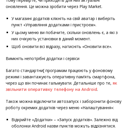
тому перевірте, чи приходять для них актуальні
оновлення. Це можна зробити через Play Market.
У магазині додатків клікніть на свій аватар і виберіть
пункт «Управління додатками і пристроєм».
У цьому меню ви побачите, скільки оновлень є, а які з
них очікують установки в даний момент.
Щоб оновити всі відразу, натисніть «Оновити все».
Вимкніть непотрібні додатки і сервіси
Багато стандартни[ програмам працюють у фоновому
режимі і завантажують оперативну пам’ять смартфона,
через що він починає гальмувати. Детальніше про те,
як
звільнити оперативку телефону на Android
.
Також можна відключити автозапуск і заборонити фонову
роботу окремих додатків через меню «Налаштування»:
Відкрийте »Додатки» – »Запуск додатків». Залежно від
оболонки Android назви пунктів можуть відрізнятися.