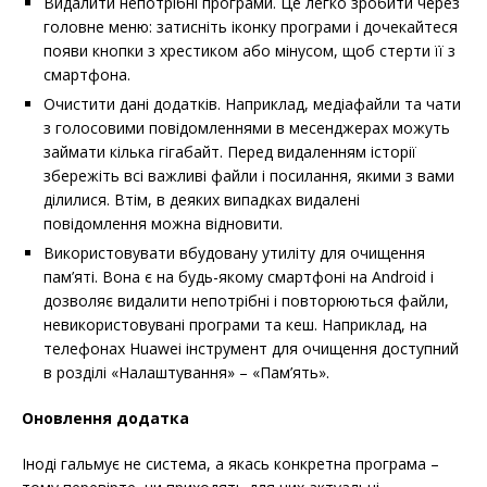
Видалити непотрібні програми. Це легко зробити через
головне меню: затисніть іконку програми і дочекайтеся
появи кнопки з хрестиком або мінусом, щоб стерти її з
смартфона.
Очистити дані додатків. Наприклад, медіафайли та чати
з голосовими повідомленнями в месенджерах можуть
займати кілька гігабайт. Перед видаленням історії
збережіть всі важливі файли і посилання, якими з вами
ділилися. Втім, в деяких випадках видалені
повідомлення можна відновити.
Використовувати вбудовану утиліту для очищення
пам’яті. Вона є на будь-якому смартфоні на Android і
дозволяє видалити непотрібні і повторюються файли,
невикористовувані програми та кеш. Наприклад, на
телефонах Huawei інструмент для очищення доступний
в розділі «Налаштування» – «Пам’ять».
Оновлення додатка
Іноді гальмує не система, а якась конкретна програма –