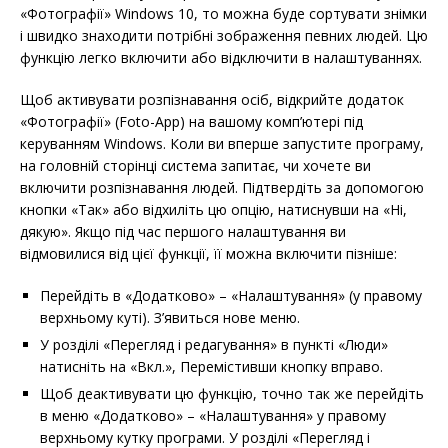
«Фотографії» Windows 10, то можна буде сортувати знімки
і швидко знаходити потрібні зображення певних людей. Цю
функцію легко включити або відключити в налаштуваннях.
Щоб активувати розпізнавання осіб, відкрийте додаток
«Фотографії» (Foto-App) на вашому комп’ютері під
керуванням Windows. Коли ви вперше запустите програму,
на головній сторінці система запитає, чи хочете ви
включити розпізнавання людей. Підтвердіть за допомогою
кнопки «Так» або відхиліть цю опцію, натиснувши на «Ні,
дякую». Якщо під час першого налаштування ви
відмовилися від цієї функції, її можна включити пізніше:
Перейдіть в «Додатково» – «Налаштування» (у правому
верхньому куті). З’явиться нове меню.
У розділі «Перегляд і редагування» в пункті «Люди»
натисніть на «Вкл.», Перемістивши кнопку вправо.
Щоб деактивувати цю функцію, точно так же перейдіть
в меню «Додатково» – «Налаштування» у правому
верхньому кутку програми. У розділі «Перегляд і