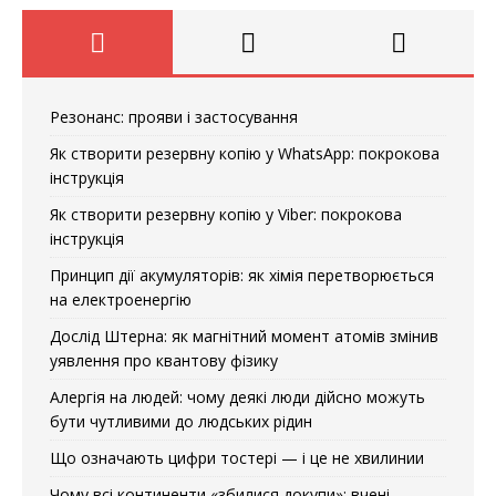
Резонанс: прояви і застосування
Як створити резервну копію у WhatsApp: покрокова
інструкція
Як створити резервну копію у Viber: покрокова
інструкція
Принцип дії акумуляторів: як хімія перетворюється
на електроенергію
Дослід Штерна: як магнітний момент атомів змінив
уявлення про квантову фізику
Алергія на людей: чому деякі люди дійсно можуть
бути чутливими до людських рідин
Що означають цифри тостері — і це не хвилинии
Чому всі континенти «збилися докупи»: вчені