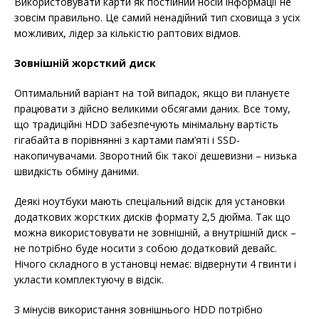
Використовувати карти як постійний носій інформації не
зовсім правильно. Це самий ненадійний тип сховища з усіх
можливих, лідер за кількістю раптових відмов.
Зовнішній жорсткий диск
Оптимальний варіант на той випадок, якщо ви плануєте
працювати з дійсно великими обсягами даних. Все тому,
що традиційні HDD забезпечують мінімальну вартість
гігабайта в порівнянні з картами пам’яті і SSD-
накопичувачами. Зворотний бік такої дешевизни – низька
швидкість обміну даними.
Деякі ноутбуки мають спеціальний відсік для установки
додаткових жорстких дисків формату 2,5 дюйма. Так що
можна використовувати не зовнішній, а внутрішній диск –
не потрібно буде носити з собою додатковий девайс.
Нічого складного в установці немає: відвернути 4 гвинти і
укласти комплектуючу в відсік.
З мінусів використання зовнішнього HDD потрібно