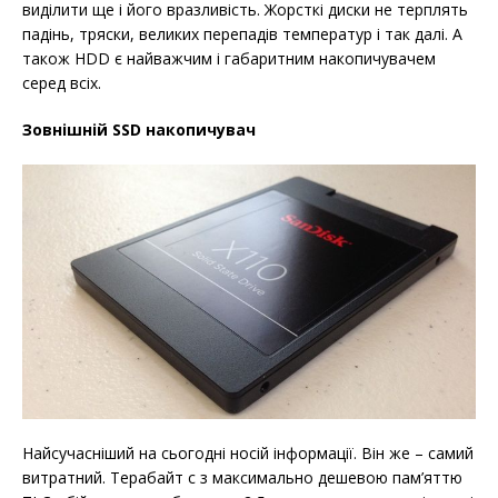
виділити ще і його вразливість. Жорсткі диски не терплять
падінь, тряски, великих перепадів температур і так далі. А
також HDD є найважчим і габаритним накопичувачем
серед всіх.
Зовнішній SSD накопичувач
Найсучасніший на сьогодні носій інформації. Він же – самий
витратний. Терабайт c з максимально дешевою пам’яттю