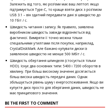
Залежить від того, які роз’єми має ваш лептоп: якщо
підтримується Type-C, то краще взяти диск з роз’ємом
USB 3.1 – він здатний передавати дані зі швидкістю до
10 Гбіт / с.
Швидкість читання і запису. Як правило, заявлена ​​
виробником швидкість завжди відрізняється від
фактичної. Виміряти її точно можна тільки
спеціальними утилітами після покупки, наприклад,
CrystalDiskMark. Але бажано купувати диски із
заявленою швидкістю не менше 500 Мбіт / c.
Швидкість обертання шпинделя (стосується тільки
HDD). Існує два основних типи: 5400 і 7200 оборотів в
хвилину. При більш високому значенні досягається
більш висока швидкість передачі даних. Однак
збільшується рівень шуму і енергоспоживання. Якщо ви
купуєте диск просто для зберігання даних, швидкість не
має принципового значення.
BE THE FIRST TO COMMENT