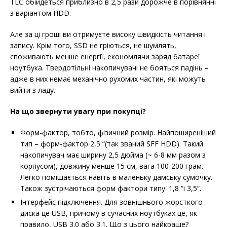
TLC обійдеться приблизно в 2,5 рази дорожче в порівнянні
з варіантом HDD.
Але за ці гроші ви отримуєте високу швидкість читання і
запису. Крім того, SSD не гріються, не шумлять,
споживають менше енергії, економлячи заряд батареї
ноутбука. Твердотільні накопичувачі не бояться падінь –
адже в них немає механічно рухомих частин, які можуть
вийти з ладу.
На що звернути увагу при покупці?
Форм-фактор, тобто, фізичний розмір. Найпоширеніший
тип – форм-фактор 2,5 “(так званий SFF HDD). Такий
накопичувач має ширину 2,5 дюйма (~ 6-8 мм разом з
корпусом), довжину менше 15 см, вага 100-200 грам.
Легко поміщається навіть в маленьку дамську сумочку.
Також зустрічаються форм фактори типу: 1,8 “і 3,5”.
Інтерфейс підключення. Для зовнішнього жорсткого
диска це USB, причому в сучасних ноутбуках це, як
правило, USB 3.0 або 3.1. Що з цього найкраще?