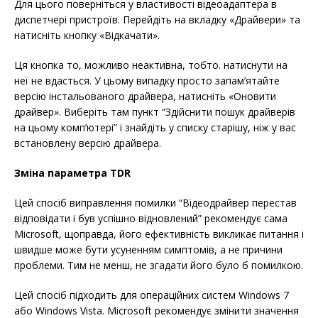
Для цього поверніться у властивості відеоадаптера в
диспетчері пристроїв. Перейдіть на вкладку «Драйвери» та
натисніть кнопку «Відкачати».
Ця кнопка то, можливо неактивна, тобто. натиснути на
неї не вдасться. У цьому випадку просто запам’ятайте
версію інстальованого драйвера, натисніть «Оновити
драйвер». Виберіть там пункт “Здійснити пошук драйверів
на цьому комп’ютері” і знайдіть у списку старішу, ніж у вас
встановлену версію драйвера.
Зміна параметра TDR
Цей спосіб виправлення помилки “Відеодрайвер перестав
відповідати і був успішно відновлений” рекомендує сама
Microsoft, щоправда, його ефективність викликає питання і
швидше може бути усуненням симптомів, а не причини
проблеми. Тим не менш, не згадати його було б помилкою.
Цей спосіб підходить для операційних систем Windows 7
або Windows Vista. Microsoft рекомендує змінити значення