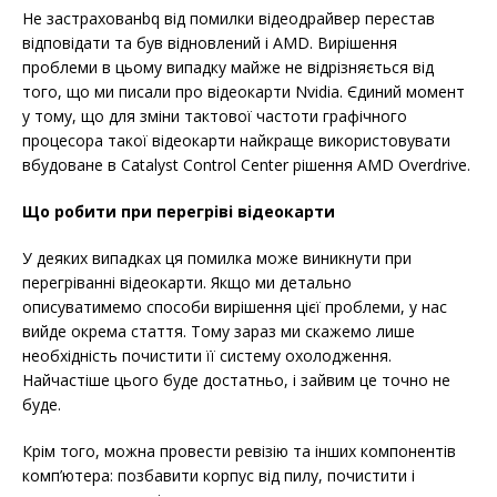
Не застрахованbq від помилки відеодрайвер перестав
відповідати та був відновлений і AMD. Вирішення
проблеми в цьому випадку майже не відрізняється від
того, що ми писали про відеокарти Nvidia. Єдиний момент
у тому, що для зміни тактової частоти графічного
процесора такої відеокарти найкраще використовувати
вбудоване в Catalyst Control Center рішення AMD Overdrive.
Що робити при перегріві відеокарти
У деяких випадках ця помилка може виникнути при
перегріванні відеокарти. Якщо ми детально
описуватимемо способи вирішення цієї проблеми, у нас
вийде окрема стаття. Тому зараз ми скажемо лише
необхідність почистити її систему охолодження.
Найчастіше цього буде достатньо, і зайвим це точно не
буде.
Крім того, можна провести ревізію та інших компонентів
комп’ютера: позбавити корпус від пилу, почистити і