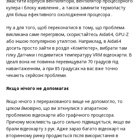
змастити корпусні вентилятори, вентилятор процесорного
кулера і блоку живлення , а також замінити термопасту
для більш ефективного охолодження процесора .
Ну а для того, щоб переконатися в тому, що проблема
викликана саме перегрівом, скористайтесь Aida64, GPU-Z
або іншою популярною утилітою. Наприклад, в Aida64
досить просто зайти в розділ «Комп’ютер», вибрати там
гілку Датчики і подивитися температуру VRM відеокарти. В
ідеалі вона не повинна перевищувати 70 градусів під
навантаженням, а при 85 градусах на вас вже точно
чекають серйозні проблеми.
Якщо нічого не допомагає
Якщо нічого з перерахованого вище не допомогло, то
цілком ймовірно, що ви зіткнулися з апаратною
проблемою відеокарти або графічного процесора.
Причому можливість цього сильно підвищується, якщо ви
брали відеокарту з рук. Адже зараз багато відеокарт на
вторинному ринку продаються після використання в