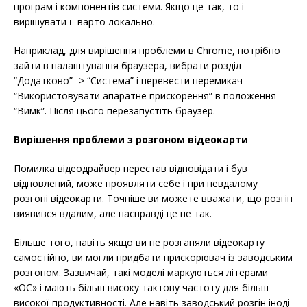
програм і компонентів системи. Якщо це так, то і
вирішувати її варто локально.
Наприклад, для вирішення проблеми в Chrome, потрібно
зайти в налаштування браузера, вибрати розділ
“Додатково” -> “Система” і перевести перемикач
“Використовувати апаратне прискорення” в положення
“Вимк”. Після цього перезапустіть браузер.
Вирішення проблеми з розгоном відеокарти
Помилка відеодрайвер перестав відповідати і був
відновлений, може проявляти себе і при невдалому
розгоні відеокарти. Точніше ви можете вважати, що розгін
виявився вдалим, але насправді це не так.
Більше того, навіть якщо ви не розганяли відеокарту
самостійно, ви могли придбати прискорювач із заводським
розгоном. Зазвичай, такі моделі маркуються літерами
«OC» і мають більш високу тактову частоту для більш
високої продуктивності. Але навіть заводський розгін іноді