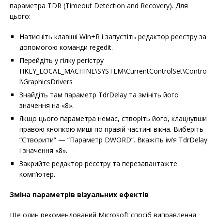
параметра TDR (Timeout Detection and Recovery). Для
цього:
Натисніть клавіші Win+R і запустіть редактор реестру за
допомогою команди regedit.
Перейдіть у гілку регістру
HKEY_LOCAL_MACHINE\SYSTEM\CurrentControlSet\Contro
l\GraphicsDrivers
Знайдіть там параметр TdrDelay та змініть його
значення на «8».
Якщо цього параметра немає, створіть його, клацнувши
правою кнопкою миші по правій частині вікна. Виберіть
“Створити” — “Параметр DWORD”. Вкажіть ім’я TdrDelay
і значення «8».
Закрийте редактор реєстру та перезавантажте
комп’ютер.
Зміна параметрів візуальних ефектів
Ще один рекомендований Microsoft спосіб виправлення