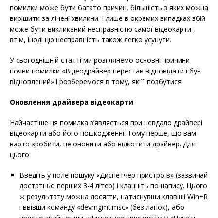
помилки може бути багато причин, більшість з яких можна
вирішити за лічені хвилини. І лише в окремих випадках збій
може бути викликаний несправністю самої відеокарти ,
втім, іноді цю несправність також легко усунути.
У сьогоднішній статті ми розглянемо основні причини
появи помилки «Відеодрайвер перестав відповідати і був
відновлений» і розберемося в тому, як її позбутися.
Оновлення драйвера відеокарти
Найчастіше ця помилка з’являється при невдало драйвері
відеокарти або його пошкодженні. Тому перше, що вам
варто зробити, це оновити або відкотити драйвер. Для
цього:
Введіть у поле пошуку «Диспетчер пристроїв» (зазвичай
достатньо перших 3-4 літер) і клацніть по напису. Цього
ж результату можна досягти, натиснувши клавіші Win+R
і ввівши команду «devmgmt.msc» (без лапок), або
просто знайшовши «Диспетчер пристроїв» у «Панелі