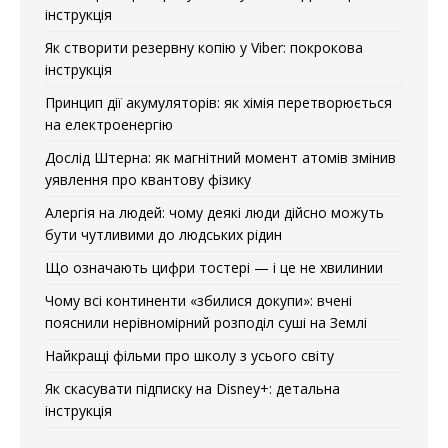
інструкція
Як створити резервну копію у Viber: покрокова
інструкція
Принцип дії акумуляторів: як хімія перетворюється
на електроенергію
Дослід Штерна: як магнітний момент атомів змінив
уявлення про квантову фізику
Алергія на людей: чому деякі люди дійсно можуть
бути чутливими до людських рідин
Що означають цифри тостері — і це не хвилинии
Чому всі континенти «збилися докупи»: вчені
пояснили нерівномірний розподіл суші на Землі
Найкращі фільми про школу з усього світу
Як скасувати підписку на Disney+: детальна
інструкція