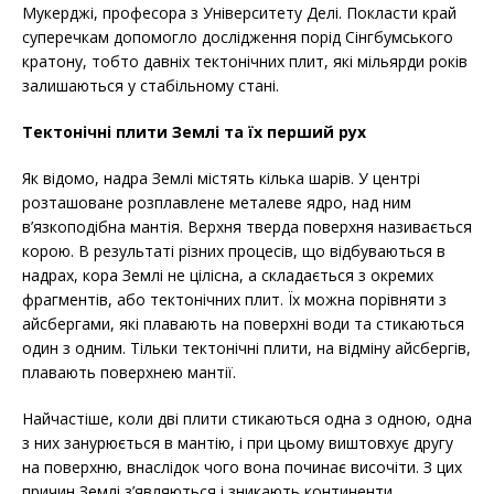
Мукерджі, професора з Університету Делі. Покласти край
суперечкам допомогло дослідження порід Сінгбумського
кратону, тобто давніх тектонічних плит, які мільярди років
залишаються у стабільному стані.
Тектонічні плити Землі та їх перший рух
Як відомо, надра Землі містять кілька шарів. У центрі
розташоване розплавлене металеве ядро, над ним
в’язкоподібна мантія. Верхня тверда поверхня називається
корою. В результаті різних процесів, що відбуваються в
надрах, кора Землі не цілісна, а складається з окремих
фрагментів, або тектонічних плит. Їх можна порівняти з
айсбергами, які плавають на поверхні води та стикаються
один з одним. Тільки тектонічні плити, на відміну айсбергів,
плавають поверхнею мантії.
Найчастіше, коли дві плити стикаються одна з одною, одна
з них занурюється в мантію, і при цьому виштовхує другу
на поверхню, внаслідок чого вона починає височіти. З цих
причин Землі з’являються і зникають континенти,