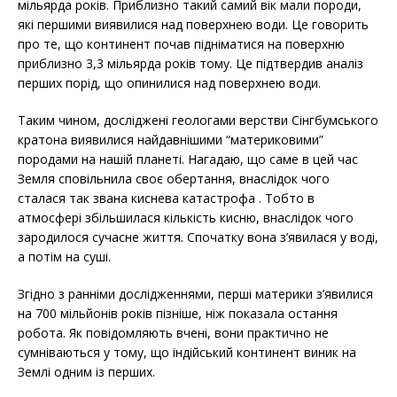
мільярда років. Приблизно такий самий вік мали породи,
які першими виявилися над поверхнею води. Це говорить
про те, що континент почав підніматися на поверхню
приблизно 3,3 мільярда років тому. Це підтвердив аналіз
перших порід, що опинилися над поверхнею води.
Таким чином, досліджені геологами верстви Сінгбумського
кратона виявилися найдавнішими “материковими”
породами на нашій планеті. Нагадаю, що саме в цей час
Земля сповільнила своє обертання, внаслідок чого
сталася так звана киснева катастрофа . Тобто в
атмосфері збільшилася кількість кисню, внаслідок чого
зародилося сучасне життя. Спочатку вона з’явилася у воді,
а потім на суші.
Згідно з ранніми дослідженнями, перші материки з’явилися
на 700 мільйонів років пізніше, ніж показала остання
робота. Як повідомляють вчені, вони практично не
сумніваються у тому, що індійський континент виник на
Землі одним із перших.