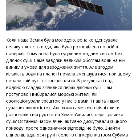
Коли наша Земля була молодою, вона конденсувала
велику кількість води, яка була розподілена по всій її
поверхні. Тому вона була суцільним водним світом без
ділянок суші. Саме завдяки великим обсягам води на ній
виникли умови для зародження життя. Але згодом
кількість води на планеті почала зменшуватися, при цьому
почали свій рух тектонічні плити. В результаті над
водяною гладдю з’явилися перші ділянки суші. Там
поступово і вибиралися морські жителі, які
еволюціонували зрештою у нас із вами, і навіть інших
сучасних живих істот. Але коли саме тектонічні плити
розпочали свій рух і як на Землі з’явилися перші ділянки
суші? Останнім часом вчені активно дискутували із цього
приводу, проте однозначної відповіді не було. Знайти
відповідь вдалося групі геологів під керівництвом Субама