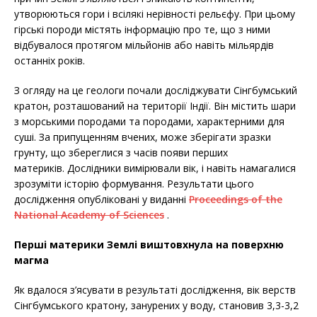
утворюються гори і всілякі нерівності рельєфу. При цьому
гірські породи містять інформацію про те, що з ними
відбувалося протягом мільйонів або навіть мільярдів
останніх років.
З огляду на це геологи почали досліджувати Сінгбумський
кратон, розташований на території Індії. Він містить шари
з морськими породами та породами, характерними для
суші. За припущенням вчених, може зберігати зразки
грунту, що збереглися з часів появи перших
материків. Дослідники вимірювали вік, і навіть намагалися
зрозуміти історію формування. Результати цього
дослідження опубліковані у виданні
Proceedings of the
National Academy of Sciences
.
Перші материки Землі виштовхнула на поверхню
магма
Як вдалося з’ясувати в результаті дослідження, вік верств
Сінгбумського кратону, занурених у воду, становив 3,3-3,2