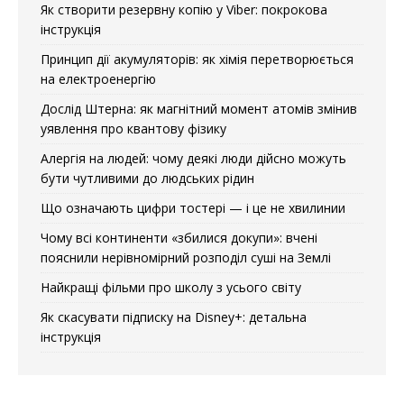
Як створити резервну копію у Viber: покрокова
інструкція
Принцип дії акумуляторів: як хімія перетворюється
на електроенергію
Дослід Штерна: як магнітний момент атомів змінив
уявлення про квантову фізику
Алергія на людей: чому деякі люди дійсно можуть
бути чутливими до людських рідин
Що означають цифри тостері — і це не хвилинии
Чому всі континенти «збилися докупи»: вчені
пояснили нерівномірний розподіл суші на Землі
Найкращі фільми про школу з усього світу
Як скасувати підписку на Disney+: детальна
інструкція