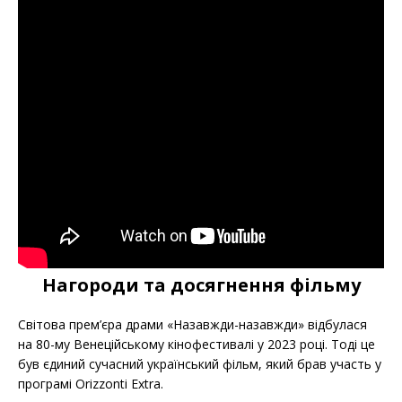
Нагороди та досягнення фільму
Світова прем’єра драми «Назавжди-назавжди» відбулася
на 80-му Венеційському кінофестивалі у 2023 році. Тоді це
був єдиний сучасний український фільм, який брав участь у
програмі Orizzonti Extra.