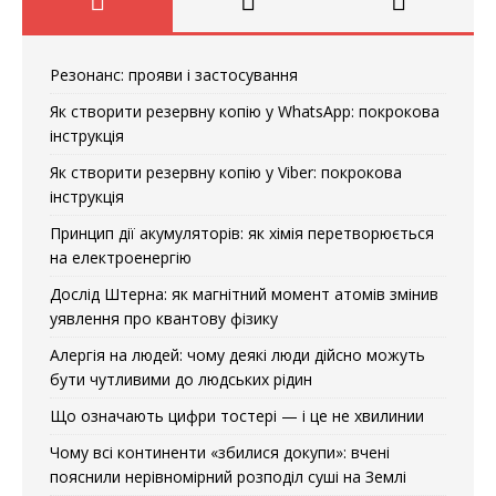
Резонанс: прояви і застосування
Як створити резервну копію у WhatsApp: покрокова
інструкція
Як створити резервну копію у Viber: покрокова
інструкція
Принцип дії акумуляторів: як хімія перетворюється
на електроенергію
Дослід Штерна: як магнітний момент атомів змінив
уявлення про квантову фізику
Алергія на людей: чому деякі люди дійсно можуть
бути чутливими до людських рідин
Що означають цифри тостері — і це не хвилинии
Чому всі континенти «збилися докупи»: вчені
пояснили нерівномірний розподіл суші на Землі