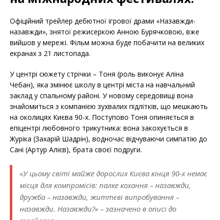
Офіційний трейлер дебютної ігрової драми «Назавжди-
назавжди», знятої режисеркою Анною Бурячковою, вже
вийшов у мережі. Фільм можна буде побачити на великих
екранах з 21 листопада.
У центрі сюжету стрічки – Тоня (роль виконує Аліна
Чебан), яка змінює школу в центрі міста на навчальний
заклад у спальному районі. У новому середовищі вона
знайомиться з компанією зухвалих підлітків, що мешкають
на околицях Києва 90-х. Поступово Тоня опиняється в
епіцентрі любовного трикутника: вона закохується в
Журіка (Захарій Шадрін), водночас відчуваючи симпатію до
Сані (Артур Алієв), брата своєї подруги.
«У цьому світі майже дорослих Києва кінця 90-х немає
місця для компромісів: палке кохання – назавжди,
дружба – назавжди, життєві випробування –
назавжди. Назавжди?» – зазначено в описі до