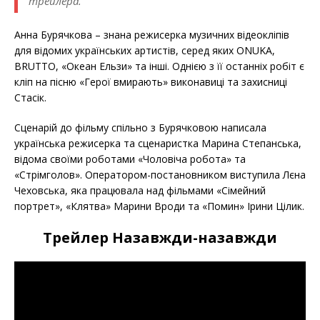
трейлера.
Анна Бурячкова – знана режисерка музичних відеокліпів
для відомих українських артистів, серед яких ONUKA,
BRUTTO, «Океан Ельзи» та інші. Однією з її останніх робіт є
кліп на пісню «Герої вмирають» виконавиці та захисниці
Стасік.
Сценарій до фільму спільно з Бурячковою написала
українська режисерка та сценаристка Марина Степанська,
відома своїми роботами «Чоловіча робота» та
«Стрімголов». Оператором-постановником виступила Лєна
Чеховська, яка працювала над фільмами «Сімейний
портрет», «Клятва» Марини Вроди та «Помин» Ірини Цілик.
Трейлер Назавжди-назавжди