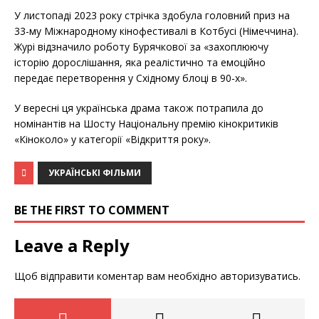
У листопаді 2023 року стрічка здобула головний приз на
33-му Міжнародному кінофестивалі в Котбусі (Німеччина).
Журі відзначило роботу Бурячкової за «захоплюючу
історію дорослішання, яка реалістично та емоційно
передає перетворення у Східному блоці в 90-х».
У вересні ця українська драма також потрапила до
номінантів на Шосту Національну премію кінокритиків
«Кіноколо» у категорії «Відкриття року».
УКРАЇНСЬКІ ФІЛЬМИ
BE THE FIRST TO COMMENT
Leave a Reply
Щоб відправити коментар вам необхідно
авторизуватись
.