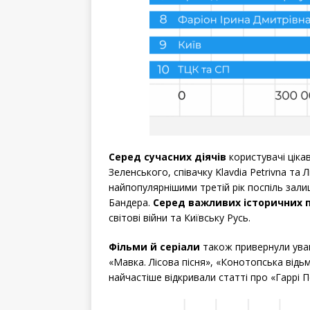
Серед сучасних діячів
користувачі ціка
Зеленського, співачку Klavdia Petrivna та 
найпопулярнішими третій рік поспіль зал
Бандера.
Серед важливих історичних 
світові війни та Київську Русь.
Фільми й серіали
також привернули увагу
«Мавка. Лісова пісня», «Конотопська відь
найчастіше відкривали статті про «Гаррі П