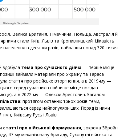
осія, Велика Британія, Німеччина, Польща, Австралія й
лярними стали Київ, Львів та Кропивницький. Цікавість
е населення в десятки разів, набравши понад 320 тисяч
й здобула
тема про сучасного діяча
— перше місце
позиції займали матеріали про Україну та Тараса
ула стаття про російське вторгнення, а в 2019-му —
цього серед сучасників найвище місце посідав
місце), а в 2022-му — Олексій Арестович. Загалом
пільства
: протягом останніх трьох років теми,
, залишаються серед найпопулярніших. Поряд із ними
імн, Київську Русь і Львів.
ли
статті про військові формування
, зокрема Збройні
ду, 47-му механізовану бригаду, Сухопутні війська та