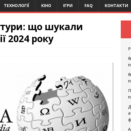
ТЕХНОЛОГІЇ
КІНО
ІГРИ
FAQ
КОНТАКТИ
ьтури: що шукали
ії 2024 року
Р
Я
п
Я
п
П
п
Д
а
ф
А