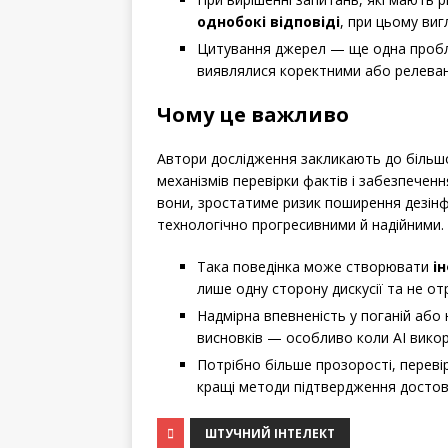
однобокі відповіді
, при цьому ви
Цитування джерел — ще одна пробл
виявлялися коректними або релева
Чому це важливо
Автори дослідження закликають до більшо
механізмів перевірки фактів і забезпеченн
вони, зростатиме ризик поширення дезінф
технологічно прогресивними й надійними.
Така поведінка може створювати
і
лише одну сторону дискусії та не о
Надмірна впевненість у поганій або
висновків — особливо коли AI викори
Потрібно більше прозорості, переві
кращі методи підтвердження достові
ШТУЧНИЙ ІНТЕЛЕКТ