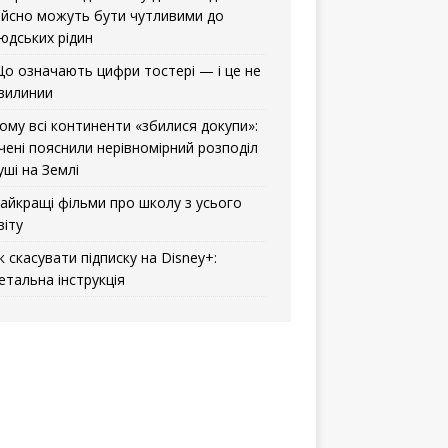
ійсно можуть бути чутливими до
юдських рідин
о означають цифри тостері — і це не
вилинии
ому всі континенти «збилися докупи»:
чені пояснили нерівномірний розподіл
уші на Землі
айкращі фільми про школу з усього
віту
к скасувати підписку на Disney+:
етальна інструкція