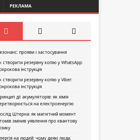
РЕКЛАМА
езонанс: прояви і застосування
к створити резервну копію у WhatsApp:
окрокова інструкція
к створити резервну копію у Viber:
окрокова інструкція
ринцип дії акумуляторів: як хімія
еретворюється на електроенергію
ослід Штерна: як магнітний момент
томів змінив уявлення про квантову
ізику
лергія на людей: чому деякі люди