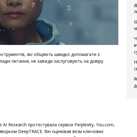
д
л
Щ
х
Ч
в
с
нструментів, які обіцяють швидко допомагати з
ладні питання, не завжди заслуговують на довіру.
Н
с
Я
д
e AI Research протестувала сервіси Perplexity, You.com,
ймворком DeepTRACE. Він оцінював вісім ключових