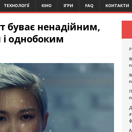
ТЕХНОЛОГІЇ
КІНО
ІГРИ
FAQ
КОНТАКТИ
т буває ненадійним,
 і однобоким
Р
Я
п
Я
п
П
п
Д
а
ф
А