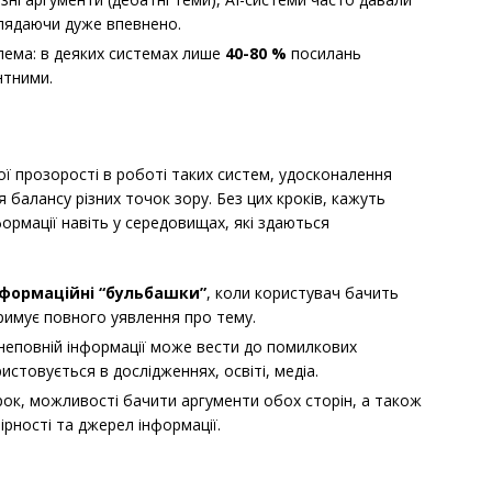
глядаючи дуже впевнено.
ема: в деяких системах лише
40-80 %
посилань
нтними.
ї прозорості в роботі таких систем, удосконалення
я балансу різних точок зору. Без цих кроків, кажуть
ормації навіть у середовищах, які здаються
нформаційні “бульбашки”
, коли користувач бачить
тримує повного уявлення про тему.
 неповній інформації може вести до помилкових
стовується в дослідженнях, освіті, медіа.
рок, можливості бачити аргументи обох сторін, а також
рності та джерел інформації.