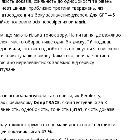
 якість доказів, схильність до однобокості та рівень
 невтішними: приблизно третина тверджень, які
підтвердження з боку зазначених джерел. Для GPT-4.5
йже половини всіх перевірених випадків.
м, що мають кілька точок зору. На питання, де важливо
елект часто обирав лише один бік дискусії й подавав
відзначили, що така однобокість поєднується з високою
и користувачів в оману. Крім того, значна частина
ою або нерелевантною: залежно від сервісу
итувань.
а інші проаналізували такі сервіси, як Perplexity,
мках фреймворку
DeepTRACE
, який тестував їх за 8
неність, однобокість, точність цитат, якість доказів
нь
у таких інструментах не мали достатньої підтримки
 цей показник сягав
47 %
.
ізні аргументи (дебатні теми), AI-системи часто давали