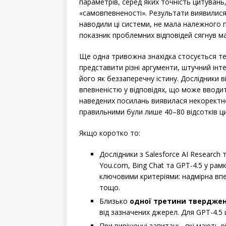
параметрів, серед яких точність цитувань,
«самовпевненості». Результати виявилися
наводили ці системи, не мала належного 
показник проблемних відповідей сягнув ма
Ще одна тривожна знахідка стосується те
представити різні аргументи, штучний інт
його як беззаперечну істину. Дослідники 
впевненістю у відповідях, що може вводит
наведених посилань виявилася некоректн
правильними були лише 40–80 відсотків ц
Якщо коротко то:
Дослідники з Salesforce AI Research т
You.com, Bing Chat та GPT-4.5 у ра
ключовими критеріями: надмірна впев
тощо.
Близько
одної третини твердже
від зазначених джерел. Для GPT-4.5
При вирішенні запитань, які мають р