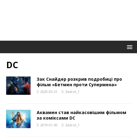
DC
Зак Снайдер розкрив подробиці про
фільм «Бетмен проти Супермена»
2020-03-31
Zadrot_1
Аквамен став найкасовішим фільмом
за коміксами DC
2019-01-30
Zadrot_1