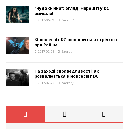
“Чудо-жінка”: огляд. Нарешті у DC
вийшло!
2017-06-09
Zadrot_1
Кіновсесвіт DC поповниться стрічкою
про Робіна
2017-02-26
Zadrot_1
На заході справедливості: як
розвалюється кіновсесвіт DC
2017-02-22
Zadrot_1