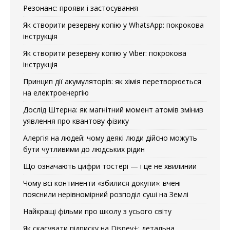
Резонанс: прояви і застосування
Як створити резервну копію у WhatsApp: покрокова
інструкція
Як створити резервну копію у Viber: покрокова
інструкція
Принцип дії акумуляторів: як хімія перетворюється
на електроенергію
Дослід Штерна: як магнітний момент атомів змінив
уявлення про квантову фізику
Алергія на людей: чому деякі люди дійсно можуть
бути чутливими до людських рідин
Що означають цифри тостері — і це не хвилинии
Чому всі континенти «збилися докупи»: вчені
пояснили нерівномірний розподіл суші на Землі
Найкращі фільми про школу з усього світу
Як скасувати підписку на Disney+: детальна