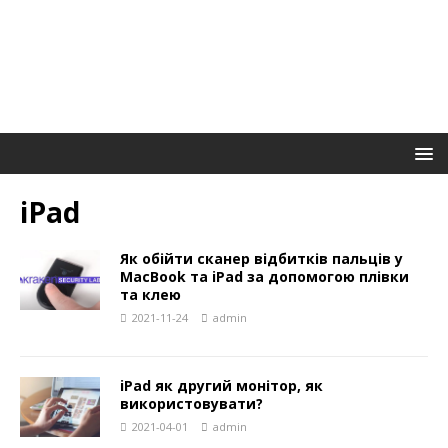
iPad
Як обійти сканер відбитків пальців у
MacBook та iPad за допомогою плівки
та клею
2021-11-24
admin
iPad як другий монітор, як
використовувати?
2021-04-01
admin