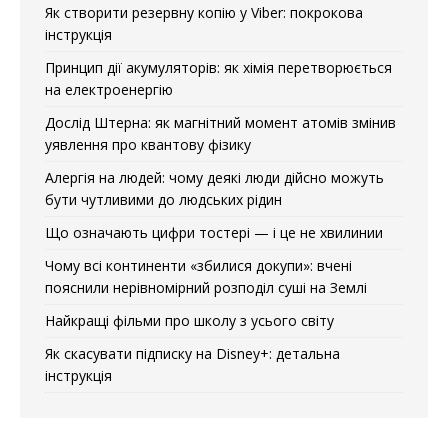
Як створити резервну копію у Viber: покрокова
інструкція
Принцип дії акумуляторів: як хімія перетворюється
на електроенергію
Дослід Штерна: як магнітний момент атомів змінив
уявлення про квантову фізику
Алергія на людей: чому деякі люди дійсно можуть
бути чутливими до людських рідин
Що означають цифри тостері — і це не хвилинии
Чому всі континенти «збилися докупи»: вчені
пояснили нерівномірний розподіл суші на Землі
Найкращі фільми про школу з усього світу
Як скасувати підписку на Disney+: детальна
інструкція