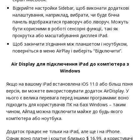
Відкрийте настройки Sidebar, щоб виконати додаткові
налаштування, наприклад, вибрати, чи буде бічна
панель відображатися праворуч або ліворуч. Можуть
бути корисними в роботі сенсорні функції, такі як
прокрутка або масштабування дисплея iPad.
Щоб закінчити з’єднання між планшетом і ноутбуком,
поверніться в меню AirPlay і виберіть “Відключити”.
Air Display для підключення iPad до комп’ютера з
Windows
Якщо на вашому iPad встановлена ​​iOS 11.0 або більш пізня
версія, ви можете використовувати додаток AirDisplay. У
нього є велика перевага перед іншими програмами: воно
підходить для користувачів ПК на базі Windows – таким
чином, Айпад можна підключити майже до будь-якого
комп’ютера або ноутбука.
Додаток працює не тільки на iPad, але ще і на iPhone.
Однак воно платне і коштує близько $ 16,99, а користувачі