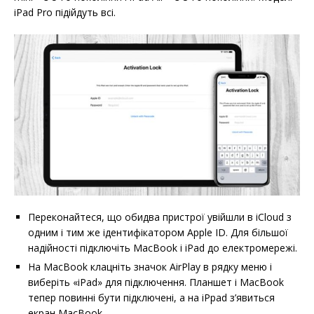
iPad Pro підійдуть всі.
Переконайтеся, що обидва пристрої увійшли в iCloud з
одним і тим же ідентифікатором Apple ID. Для більшої
надійності підключіть MacBook і iPad до електромережі.
На MacBook клацніть значок AirPlay в рядку меню і
виберіть «iPad» для підключення. Планшет і MacBook
тепер повинні бути підключені, а на iPpad з’явиться
екран MacBook.