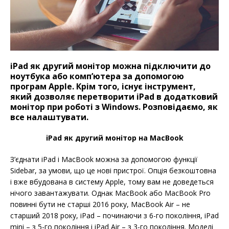
iPad як другий монітор можна підключити до
ноутбука або комп’ютера за допомогою
програм Apple. Крім того, існує інструмент,
який дозволяє перетворити iPad в додатковий
монітор при роботі з Windows. Розповідаємо, як
все налаштувати.
iPad як другий монітор на MacBook
З’єднати iPad і MacBook можна за допомогою функції
Sidebar, за умови, що це нові пристрої. Опція безкоштовна
і вже вбудована в систему Apple, тому вам не доведеться
нічого завантажувати. Однак MacBook або MacBook Pro
повинні бути не старші 2016 року, MacBook Air – не
старший 2018 року, iPad – починаючи з 6-го покоління, iPad
mini – з 5-го покоління і iPad Air – з 3-го покоління. Моделі