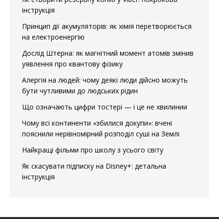
інструкція
Принцип дії акумуляторів: як хімія перетворюється
на електроенергію
Дослід Штерна: як магнітний момент атомів змінив
уявлення про квантову фізику
Алергія на людей: чому деякі люди дійсно можуть
бути чутливими до людських рідин
Що означають цифри тостері — і це не хвилинии
Чому всі континенти «збилися докупи»: вчені
пояснили нерівномірний розподіл суші на Землі
Найкращі фільми про школу з усього світу
Як скасувати підписку на Disney+: детальна
інструкція