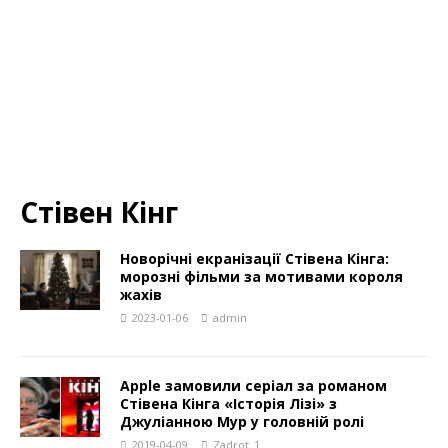
Стівен Кінг
Новорічні екранізації Стівена Кінга:
морозні фільми за мотивами короля
жахів
2023-01-06
admin
Apple замовили серіал за романом
Стівена Кінга «Історія Лізі» з
Джуліанною Мур у головній ролі
2019-04-09
Zadrot_1