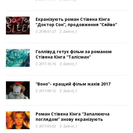
Екранізують роман Стівена Кінга
“Доктор Сон”, продовження “Сяйво”
2018-01-27
Zadrot_1
Голлівуд готує фільм за романом
Стівена Кінга “Талісман”
2017-10-16
Zadrot_1
“Воно”- кращий фільм жахів 2017
2017-09-12
Zadrot_1
Роман Стівена Кінга “Запалююча
поглядом” знову екранізують
2017-05-02
Zadrot_1