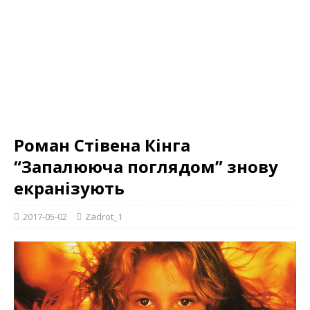
Роман Стівена Кінга
“Запалююча поглядом” знову
екранізують
2017-05-02
Zadrot_1