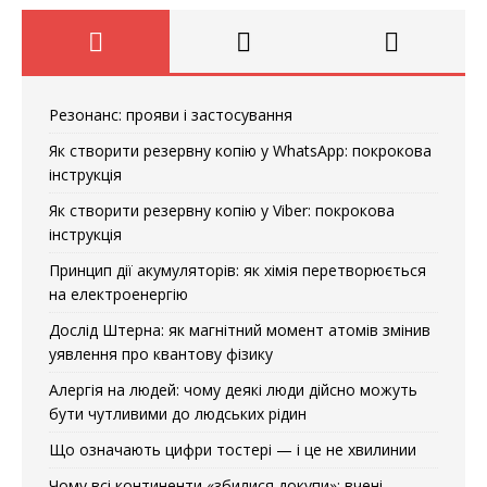
Резонанс: прояви і застосування
Як створити резервну копію у WhatsApp: покрокова
інструкція
Як створити резервну копію у Viber: покрокова
інструкція
Принцип дії акумуляторів: як хімія перетворюється
на електроенергію
Дослід Штерна: як магнітний момент атомів змінив
уявлення про квантову фізику
Алергія на людей: чому деякі люди дійсно можуть
бути чутливими до людських рідин
Що означають цифри тостері — і це не хвилинии
Чому всі континенти «збилися докупи»: вчені