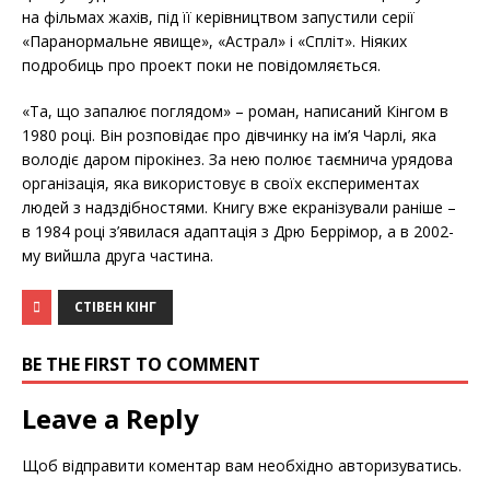
на фільмах жахів, під її керівництвом запустили серії
«Паранормальне явище», «Астрал» і «Спліт». Ніяких
подробиць про проект поки не повідомляється.
«Та, що запалює поглядом» – роман, написаний Кінгом в
1980 році. Він розповідає про дівчинку на ім’я Чарлі, яка
володіє даром пірокінез. За нею полює таємнича урядова
організація, яка використовує в своїх експериментах
людей з надздібностями. Книгу вже екранізували раніше –
в 1984 році з’явилася адаптація з Дрю Беррімор, а в 2002-
му вийшла друга частина.
СТІВЕН КІНГ
BE THE FIRST TO COMMENT
Leave a Reply
Щоб відправити коментар вам необхідно
авторизуватись
.