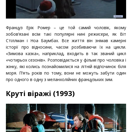
Француз Ерік Ромер – це той самий чоловік, якому
зобов’язані всім такі популярні нині режисери, як Віт
Стіллман і Ноа Баумбах. Все життя він знімав камерні
історії про відносини, часом розбиваючи їх на цикли.
«Зимова казка», наприклад, входить в так званий цикл
«чотирьох сезонів». Розповідається у фільмі про чоловіка і
жінку, які колись познайомилися на літній відпочинок біля
моря. П’ять років по тому, вони не можуть забути один
про одного в одну з меланхолійних французьких зим.
Круті віражі (1993)