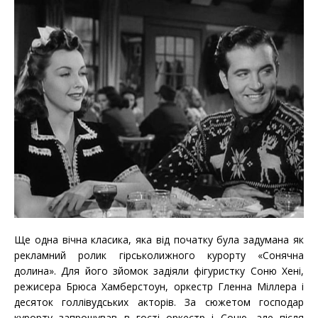
Ще одна вічна класика, яка від початку була задумана як
рекламний ролик гірськолижного курорту «Сонячна
долина». Для його зйомок задіяли фігуристку Соню Хені,
режисера Брюса Хамберстоун, оркестр Гленна Міллера і
десяток голлівудських акторів. За сюжетом господар
курорту запрошував в гості оркестр і Соню, але після