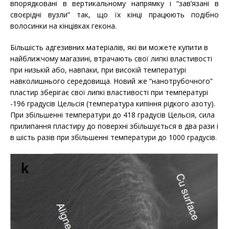
впорядковані в вертикальному напрямку і “зав’язані в
своєрідні вузли” так, що їх кінці працюють подібно
волосинки на кінцівках гекона.
Більшість адгезивних матеріалів, які ви можете купити в
найближчому магазині, втрачають свої липкі властивості
при низькій або, навпаки, при високій температурі
навколишнього середовища. Новий же “нанотрубочного”
пластир зберігає свої липкі властивості при температурі
-196 градусів Цельсія (температура кипіння рідкого азоту).
При збільшенні температури до 418 градусів Цельсія, сила
прилипання пластиру до поверхні збільшується в два рази і
в шість разів при збільшенні температури до 1000 градусів.