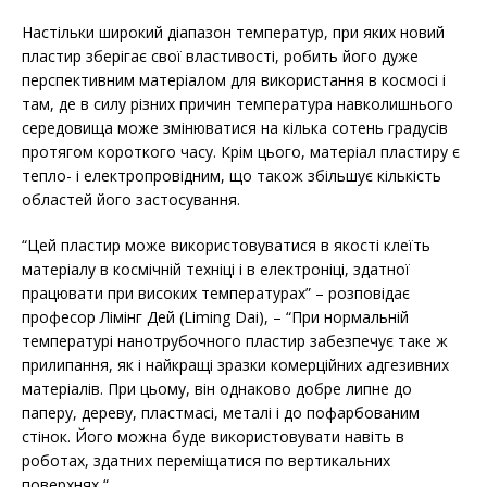
Настільки широкий діапазон температур, при яких новий
пластир зберігає свої властивості, робить його дуже
перспективним матеріалом для використання в космосі і
там, де в силу різних причин температура навколишнього
середовища може змінюватися на кілька сотень градусів
протягом короткого часу. Крім цього, матеріал пластиру є
тепло- і електропровідним, що також збільшує кількість
областей його застосування.
“Цей пластир може використовуватися в якості клеїть
матеріалу в космічній техніці і в електроніці, здатної
працювати при високих температурах” – розповідає
професор Лімінг Дей (Liming Dai), – “При нормальній
температурі нанотрубочного пластир забезпечує таке ж
прилипання, як і найкращі зразки комерційних адгезивних
матеріалів. При цьому, він однаково добре липне до
паперу, дереву, пластмасі, металі і до пофарбованим
стінок. Його можна буде використовувати навіть в
роботах, здатних переміщатися по вертикальних
поверхнях “.