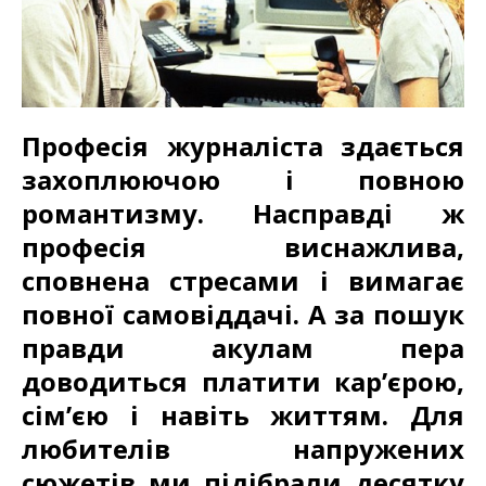
Професія журналіста здається
захоплюючою і повною
романтизму. Насправді ж
професія виснажлива,
сповнена стресами і вимагає
повної самовіддачі. А за пошук
правди акулам пера
доводиться платити кар’єрою,
сім’єю і навіть життям. Для
любителів напружених
сюжетів ми підібрали десятку