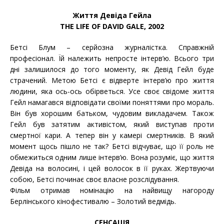
Життя Девіда Гейла
THE LIFE OF DAVID GALE, 2002
Бетсі Блум – серйозна журналістка. Справжній
професіонал. Їй належить непросте інтерв’ю. Всього три
дні залишилося до того моменту, як Девід Гейл буде
страчений. Метою Бетсі є відверте інтерв’ю про життя
людини, яка ось-ось обірветься. Усе своє свідоме життя
Гейл намагався відповідати своїми поняттями про мораль.
Він був хорошим батьком, чудовим викладачем. Також
Гейл був затятим активістом, який виступав проти
смертної кари. А тепер він у камері смертників. В який
момент щось пішло не так? Бетсі відчуває, що її роль не
обмежиться одним лише інтерв’ю. Вона розуміє, що життя
Девіда на волосині, і цей волосок в її руках. Жертвуючи
собою, Бетсі починає своє власне розслідування.
Фільм отримав номінацію на найвищу нагороду
Берлінського кінофестивалю – Золотий ведмідь.
СЕНСАЦІЯ