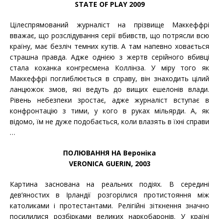
STATE OF PLAY 2009
Цілеспрямований журналіст на прізвище Маккеффрі
вважає, що розслідування серії вбивств, що потрясли всю
країну, має безліч темних кутів. А там напевно ховається
страшна правда. Адже однією з жертв серійного вбивці
стала коханка конгресмена Коллінза. У міру того як
Маккеффрі поглиблюється в справу, він знаходить цілий
ланцюжок змов, які ведуть до вищих ешелонів влади.
Рівень небезпеки зростає, адже журналіст вступає в
конфронтацію з тими, у кого в руках мільярди. А, як
відомо, їм не дуже подобається, коли влазять в їхні справи
…
ПОЛЮВАННЯ НА Вероніка
VERONICA GUERIN, 2003
Картина заснована на реальних подіях. В середині
дев’яностих в Ірландії розгорілися протистояння між
католиками і протестантами. Релігійні зіткнення значно
посилилися розбірками великих наркобаронів. У країні