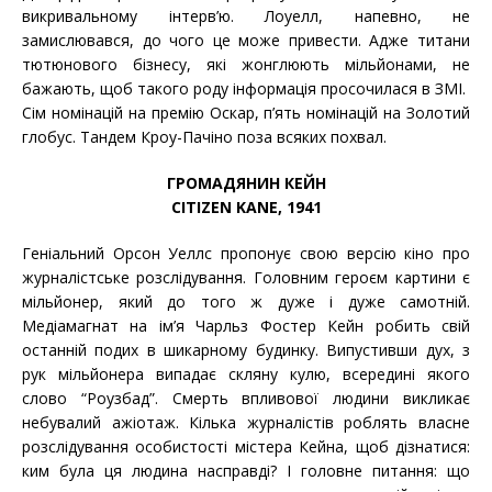
викривальному інтерв’ю. Лоуелл, напевно, не
замислювався, до чого це може привести. Адже титани
тютюнового бізнесу, які жонглюють мільйонами, не
бажають, щоб такого роду інформація просочилася в ЗМІ.
Сім номінацій на премію Оскар, п’ять номінацій на Золотий
глобус. Тандем Кроу-Пачіно поза всяких похвал.
ГРОМАДЯНИН КЕЙН
CITIZEN KANE, 1941
Геніальний Орсон Уеллс пропонує свою версію кіно про
журналістське розслідування. Головним героєм картини є
мільйонер, який до того ж дуже і дуже самотній.
Медіамагнат на ім’я Чарльз Фостер Кейн робить свій
останній подих в шикарному будинку. Випустивши дух, з
рук мільйонера випадає скляну кулю, всередині якого
слово “Роузбад”. Смерть впливової людини викликає
небувалий ажіотаж. Кілька журналістів роблять власне
розслідування особистості містера Кейна, щоб дізнатися:
ким була ця людина насправді? І головне питання: що