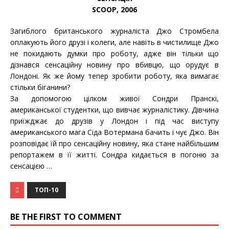
SCOOP, 2006
Загиблого британського журналіста Джо Стромбела
оплакують його друзі і колеги, але навіть в чистилище Джо
не покидають думки про роботу, адже він тільки що
дізнався сенсаційну новину про вбивцю, що орудує в
Лондоні. Як же йому тепер зробити роботу, яка вимагає
стільки біганини?
За допомогою цілком живої Сондри Пранскі,
американської студентки, що вивчає журналістику. Дівчина
приїжджає до друзів у Лондон і під час виступу
американського мага Сіда Вотермана бачить і чує Джо. Він
розповідає їй про сенсаційну новину, яка стане найбільшим
репортажем в її житті. Сондра кидається в погоню за
сенсацією …
ТОП-10
BE THE FIRST TO COMMENT