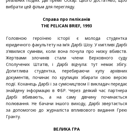
реальних подіях. Дві премії Оскар. Цього достатньо, щоб
вибрати цей фільм для перегляду.
Справа про пеліканів
THE PELICAN BRIEF, 1993
Головною героїнею історії є молода студентка
юридичного факультету на ім’я Дарбі Шоу. У кмітливі Дарбі
з’явилися сумніви, коли вона почула про низку вбивств.
Жертвами злочинів стали члени Верховного суду
Сполучених Штатів, і Дарбі відчула: тут немає збігу.
Допитлива студентка, перебираючи купу архівних
документів, починає по крупицях збирати свою версію
події. Коханець Дарбі і за сумісництвом її викладач передає
знайдену інформацію в ФБР. Через деякий час партнера
Дарбі вбивають, а на саму дівчину починається
полювання. Не бачачи іншого виходу, Дарбі звертається
за допомогою до журналіста впливового видання Грею
Гранту.
ВЕЛИКА ГРА