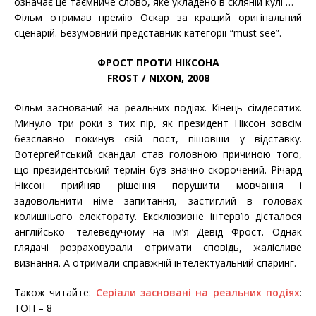
означає це таємниче слово, яке укладено в скляній кулі …
Фільм отримав премію Оскар за кращий оригінальний
сценарій. Безумовний представник категорії “must see”.
ФРОСТ ПРОТИ НІКСОНА
FROST / NIXON, 2008
Фільм заснований на реальних подіях. Кінець сімдесятих.
Минуло три роки з тих пір, як президент Ніксон зовсім
безславно покинув свій пост, пішовши у відставку.
Вотергейтський скандал став головною причиною того,
що президентський термін був значно скорочений. Річард
Ніксон прийняв рішення порушити мовчання і
задовольнити німе запитання, застиглий в головах
колишнього електорату. Ексклюзивне інтерв’ю дісталося
англійської телеведучому на ім’я Девід Фрост. Однак
глядачі розраховували отримати сповідь, жалісливе
визнання. А отримали справжній інтелектуальний спаринг.
Також читайте:
Серіали засновані на реальних подіях
:
ТОП – 8