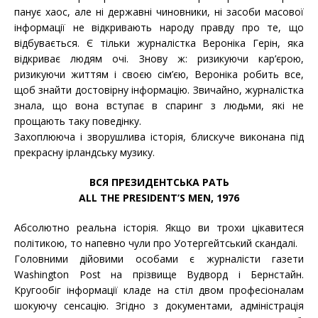
панує хаос, але ні державні чиновники, ні засоби масової
інформації не відкривають народу правду про те, що
відбувається. Є тільки журналістка Вероніка Герін, яка
відкриває людям очі. Знову ж: ризикуючи кар’єрою,
ризикуючи життям і своєю сім’єю, Вероніка робить все,
щоб знайти достовірну інформацію. Звичайно, журналістка
знала, що вона вступає в спаринг з людьми, які не
прощають таку поведінку.
Захоплююча і зворушлива історія, блискуче виконана під
прекрасну ірландську музику.
ВСЯ ПРЕЗИДЕНТСЬКА РАТЬ
ALL THE PRESIDENT’S MEN, 1976
Абсолютно реальна історія. Якщо ви трохи цікавитеся
політикою, то напевно чули про Уотергейтський скандалі.
Головними дійовими особами є журналісти газети
Washington Post на прізвище Вудворд і Бернстайн.
Кругообіг інформації кладе на стіл двом професіоналам
шокуючу сенсацію. Згідно з документами, адміністрація