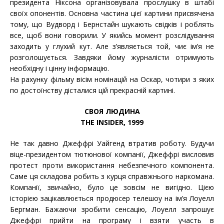
президента Ніксона організовувала прослушку в штабі
своїх опонентів. Основна частина цієї картини присвячена
тому, що Вудворд і Бернстайн шукають свідків і роблять
все, щоб вони говорили. У якийсь момент розслідування
заходить у глухий кут. Але з’являється той, чиє ім’я не
розголошується. Завдяки йому журналісти отримують
необхідну і цінну інформацію.
На рахунку фільму вісім номінацій на Оскар, чотири з яких
по достоїнству дісталися цій прекрасній картині.
СВОЯ ЛЮДИНА
THE INSIDER, 1999
Не так давно Джеффрі Уайгенд втратив роботу. Будучи
віце-президентом тютюнової компанії, Джеффрі висловив
протест проти використання небезпечного компонента.
Саме ця складова робить з курця справжнього наркомана.
Компанії, звичайно, було це зовсім не вигідно. Цією
історією зацікавлюється продюсер телешоу на ім’я Лоуелл
Бергман. Бажаючи зробити сенсацію, Лоуелл запрошує
Джеффрі прийти на програму і взяти участь в