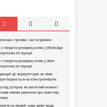
езонанс: прояви і застосування
к створити резервну копію у WhatsApp:
окрокова інструкція
к створити резервну копію у Viber:
окрокова інструкція
ринцип дії акумуляторів: як хімія
еретворюється на електроенергію
ослід Штерна: як магнітний момент
томів змінив уявлення про квантову
ізику
лергія на людей: чому деякі люди