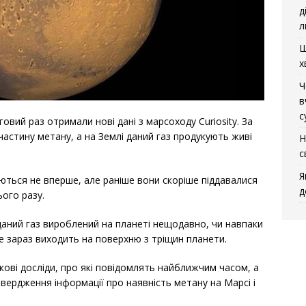
д
л
Щ
х
Ч
в
с
овий раз отримали нові дані з марсоходу Curiosity. За
астину метану, а на Землі даний газ продукують живі
Н
с
Я
яються не вперше, але раніше вони скоріше піддавалися
д
ього разу.
даний газ вироблений на планеті нещодавно, чи навпаки
ше зараз виходить на поверхню з тріщин планети.
кові досліди, про які повідомлять найближчим часом, а
ердження інформації про наявність метану на Марсі і