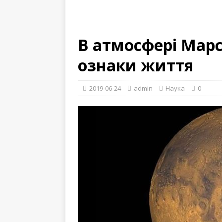
В атмосфері Мар
ознаки життя
2019-06-24
admin
Наука
0