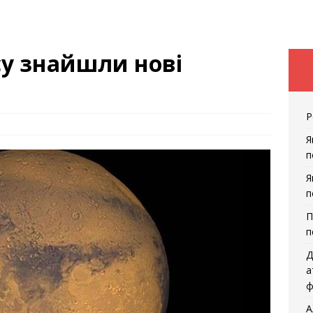
су знайшли нові
Р
Я
п
Я
п
П
п
Д
а
ф
А