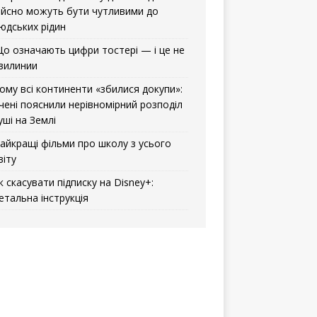
ійсно можуть бути чутливими до
юдських рідин
о означають цифри тостері — і це не
вилинии
ому всі континенти «збилися докупи»:
чені пояснили нерівномірний розподіл
уші на Землі
айкращі фільми про школу з усього
віту
к скасувати підписку на Disney+:
етальна інструкція