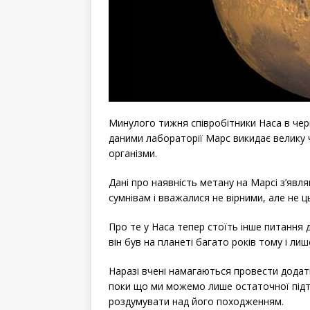
Минулого тижня співробітники Наса в черг
даними лабораторії Марс викидає велику ч
організми.
Дані про наявність метану на Марсі з’явл
сумнівам і вважалися не вірними, але не ц
Про те у Наса тепер стоїть інше питання 
він був на планеті багато років тому і ли
Наразі вчені намагаються провести додат
поки що ми можемо лише остаточної підтв
роздумувати над його походженням.