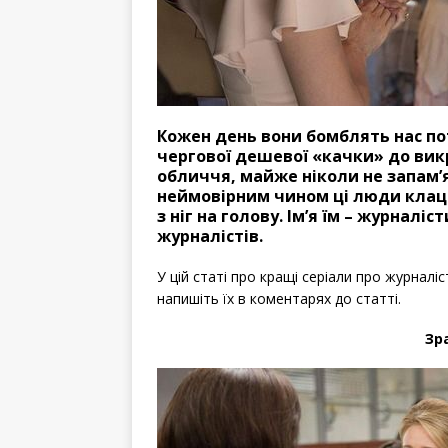
Кожен день вони бомблять нас по
чергової дешевої «качки» до вик
обличчя, майже ніколи не запам’я
неймовірним чином ці люди клац
з ніг на голову. Ім’я їм – журналі
журналістів.
У цій статі про кращі серіали про журналіс
напишіть їх в коментарях до статті.
Зр