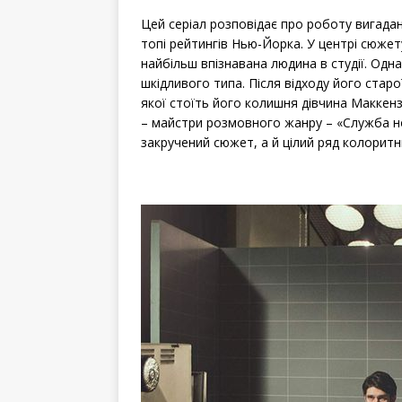
Цей серіал розповідає про роботу вигада
топі рейтингів Нью-Йорка. У центрі сюжет
найбільш впізнавана людина в студії. Одн
шкідливого типа. Після відходу його стар
якої стоїть його колишня дівчина Маккен
– майстри розмовного жанру – «Служба н
закручений сюжет, а й цілий ряд колоритн