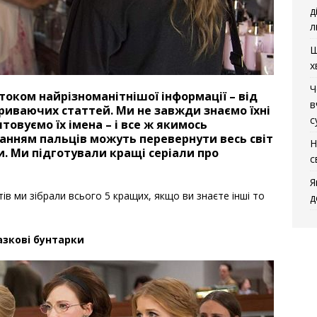
д
л
Щ
х
Ч
током найрізноманітнішої інформації – від
в
риваючих статтей. Ми не завжди знаємо їхні
с
товуємо їх імена – і все ж якимось
анням пальців можуть перевернути весь світ
Н
сти. Ми підготували кращі серіали про
с
Я
тів ми зібрали всього 5 кращих, якщо ви знаєте інші то
д
азкові бунтарки