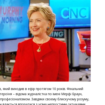
 який виходив в ефір протягом 10 років. Фінальний
героїня – відома журналістка по імені Мерфі Браун,
м професіоналізмом. Завдяки своєму блискучому розуму,
 вдається впоратися з усіма непростими ситуаціями,