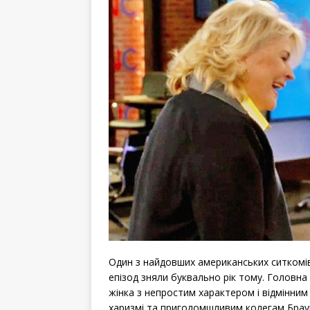
Один з найдовших американських ситкомів,
епізод зняли буквально рік тому. Головна 
жінка з непростим характером і відмінни
харизмі та приголомшливим колегам Браун