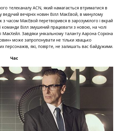
ного телеканалу ACN, який намагається втриматися в
у ведучий вечірніх новин Вілл МакЕвой, в минулому
ак з часом МакЕвой перетворився в зарозумілого і вкрай
ої команди Вілл змушений працювати з новою, на чолі
зі МакХейл. Завдяки унікальному таланту Аарона Соркіна
овин» може запропонувати не тільки хвацько
их персонажів, які, повірте, не залишать вас байдужими.
Час