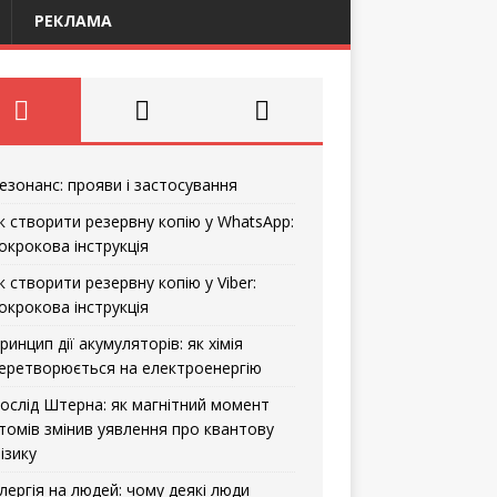
РЕКЛАМА
езонанс: прояви і застосування
к створити резервну копію у WhatsApp:
окрокова інструкція
к створити резервну копію у Viber:
окрокова інструкція
ринцип дії акумуляторів: як хімія
еретворюється на електроенергію
ослід Штерна: як магнітний момент
томів змінив уявлення про квантову
ізику
лергія на людей: чому деякі люди