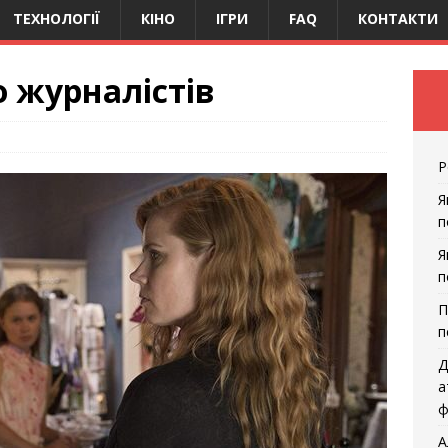
ТЕХНОЛОГІЇ
КІНО
ІГРИ
FAQ
КОНТАКТИ
о журналістів
Р
Я
п
Я
п
П
п
Д
а
ф
А