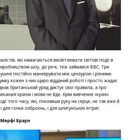
лістів, які намагаються висвітлювати світові події в
 Виробництвом шоу, до речі, теж займався BBC. Три
змушені постійно маневрувати між цензурою і різними
умку кожен з них щиро відданий роботі і просто жадає
днак британський уряд диктує свої правила, а про
каналі країни і мови не йде. Крім вивчення «кухні»
ії того часу, які, поклавши руку на серце, не так вже й
 і для гонки озброєнь, і для шпигунських інтриг.
Мерфі Браун