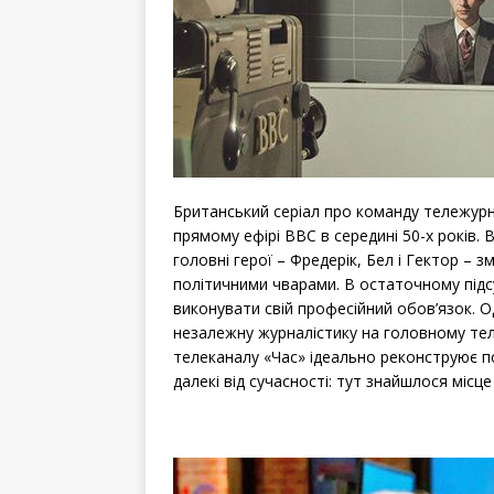
Британський серіал про команду тележурна
прямому ефірі BBC в середині 50-х років.
головні герої – Фредерік, Бел і Гектор – 
політичними чварами. В остаточному підс
виконувати свій професійний обов’язок. О
незалежну журналістику на головному теле
телеканалу «Час» ідеально реконструює под
далекі від сучасності: тут знайшлося місце