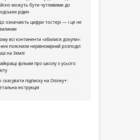
ійсно можуть бути чутливими до
юдських рідин
о означають цифри тостері — і це не
вилинии
ому всі континенти «збилися докупи»:
чені пояснили нерівномірний розподіл
уші на Землі
айкращі фільми про школу з усього
віту
к скасувати підписку на Disney+:
етальна інструкція